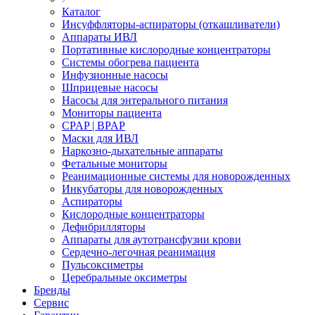
Каталог
Инсуффляторы-аспираторы (откашливатели)
Аппараты ИВЛ
Портативные кислородные концентраторы
Системы обогрева пациента
Инфузионные насосы
Шприцевые насосы
Насосы для энтерального питания
Мониторы пациента
CPAP | BPAP
Маски для ИВЛ
Наркозно-дыхательные аппараты
Фетальные мониторы
Реанимационные системы для новорожденных
Инкубаторы для новорожденных
Аспираторы
Кислородные концентраторы
Дефибрилляторы
Аппараты для аутотрансфузии крови
Сердечно-легочная реанимация
Пульсоксиметры
Церебральные оксиметры
Бренды
Сервис