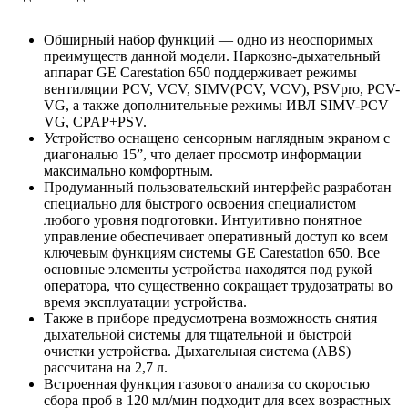
Обширный набор функций — одно из неоспоримых
преимуществ данной модели. Наркозно-дыхательный
аппарат GE Carestation 650 поддерживает режимы
вентиляции PCV, VCV, SIMV(PCV, VCV), PSVpro, PCV-
VG, а также дополнительные режимы ИВЛ SIMV-PCV
VG, CPAP+PSV.
Устройство оснащено сенсорным наглядным экраном с
диагональю 15”, что делает просмотр информации
максимально комфортным.
Продуманный пользовательский интерфейс разработан
специально для быстрого освоения специалистом
любого уровня подготовки. Интуитивно понятное
управление обеспечивает оперативный доступ ко всем
ключевым функциям системы GE Carestation 650. Все
основные элементы устройства находятся под рукой
оператора, что существенно сокращает трудозатраты во
время эксплуатации устройства.
Также в приборе предусмотрена возможность снятия
дыхательной системы для тщательной и быстрой
очистки устройства. Дыхательная система (ABS)
рассчитана на 2,7 л.
Встроенная функция газового анализа со скоростью
сбора проб в 120 мл/мин подходит для всех возрастных