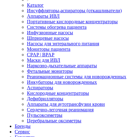
Каталог
Инсуффляторы-аспираторы (откашливатели)
Аппараты ИВЛ
Портативные кислородные концентраторы
Системы обогрева пациента
Инфузионные насосы
Шприцевые насосы
Насосы для энтерального питания
Мониторы пациента
CPAP | BPAP
Маски для ИВЛ
Наркозно-дыхательные аппараты
Фетальные мониторы
Реанимационные системы для новорожденных
Инкубаторы для новорожденных
Аспираторы
Кислородные концентраторы
Дефибрилляторы
Аппараты для аутотрансфузии крови
Сердечно-легочная реанимация
Пульсоксиметры
Церебральные оксиметры
Бренды
Сервис