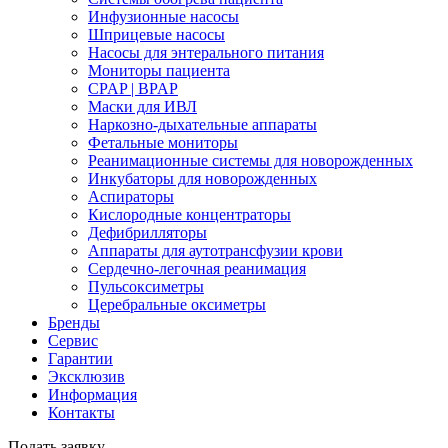
Инфузионные насосы
Шприцевые насосы
Насосы для энтерального питания
Мониторы пациента
CPAP | BPAP
Маски для ИВЛ
Наркозно-дыхательные аппараты
Фетальные мониторы
Реанимационные системы для новорожденных
Инкубаторы для новорожденных
Аспираторы
Кислородные концентраторы
Дефибрилляторы
Аппараты для аутотрансфузии крови
Сердечно-легочная реанимация
Пульсоксиметры
Церебральные оксиметры
Бренды
Сервис
Гарантии
Эксклюзив
Информация
Контакты
Подать заявку