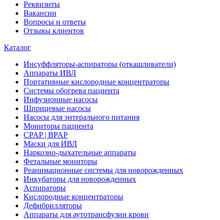
Реквизиты
Вакансии
Вопросы и ответы
Отзывы клиентов
Каталог
Инсуффляторы-аспираторы (откашливатели)
Аппараты ИВЛ
Портативные кислородные концентраторы
Системы обогрева пациента
Инфузионные насосы
Шприцевые насосы
Насосы для энтерального питания
Мониторы пациента
CPAP | BPAP
Маски для ИВЛ
Наркозно-дыхательные аппараты
Фетальные мониторы
Реанимационные системы для новорожденных
Инкубаторы для новорожденных
Аспираторы
Кислородные концентраторы
Дефибрилляторы
Аппараты для аутотрансфузии крови