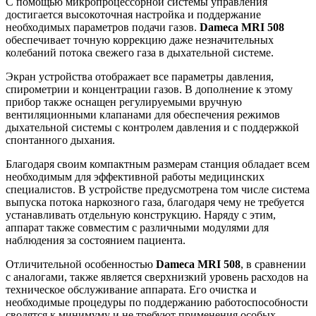
С помощью микропроцессорной системы управления
достигается высокоточная настройка и поддержание
необходимых параметров подачи газов.
Dameca MRI 508
обеспечивает точную коррекцию даже незначительных
колебаний потока свежего газа в дыхательной системе.
Экран устройства отображает все параметры давления,
спирометрии и концентрации газов. В дополнение к этому
прибор также оснащен регулируемыми вручную
вентиляционными клапанами для обеспечения режимов
дыхательной системы с контролем давления и с поддержкой
спонтанного дыхания.
Благодаря своим компактным размерам станция обладает всем
необходимым для эффективной работы медицинских
специалистов. В устройстве предусмотрена том числе система
выпуска потока наркозного газа, благодаря чему не требуется
устанавливать отдельную конструкцию. Наряду с этим,
аппарат также совместим с различными модулями для
наблюдения за состоянием пациента.
Отличительной особенностью
Dameca MRI 508
, в сравнении
с аналогами, также является сверхнизкий уровень расходов на
техническое обслуживание аппарата. Его очистка и
необходимые процедуры по поддержанию работоспособности
сводятся к минимуму и не требуют применения особых