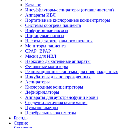
Каталог
Инсуффляторы-аспираторы (откашливатели)
Аппараты ИВЛ
Портативные кислородные концентраторы
Системы обогрева пациента
Инфузионные насосы
Шприцевые насосы
Насосы для энтерального питания
Мониторы пациента
CPAP | BPAP
Маски для ИВЛ
Наркозно-дыхательные аппараты
Фетальные мониторы
Реанимационные системы для новорожденных
Инкубаторы для новорожденных
Аспираторы
Кислородные концентраторы
Дефибрилляторы
Аппараты для аутотрансфузии крови
Сердечно-легочная реанимация
Пульсоксиметры
Церебральные оксиметры
Бренды
Сервис