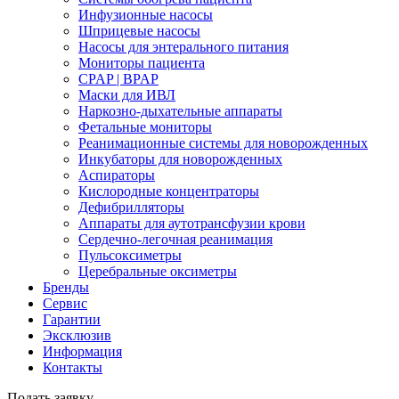
Инфузионные насосы
Шприцевые насосы
Насосы для энтерального питания
Мониторы пациента
CPAP | BPAP
Маски для ИВЛ
Наркозно-дыхательные аппараты
Фетальные мониторы
Реанимационные системы для новорожденных
Инкубаторы для новорожденных
Аспираторы
Кислородные концентраторы
Дефибрилляторы
Аппараты для аутотрансфузии крови
Сердечно-легочная реанимация
Пульсоксиметры
Церебральные оксиметры
Бренды
Сервис
Гарантии
Эксклюзив
Информация
Контакты
Подать заявку