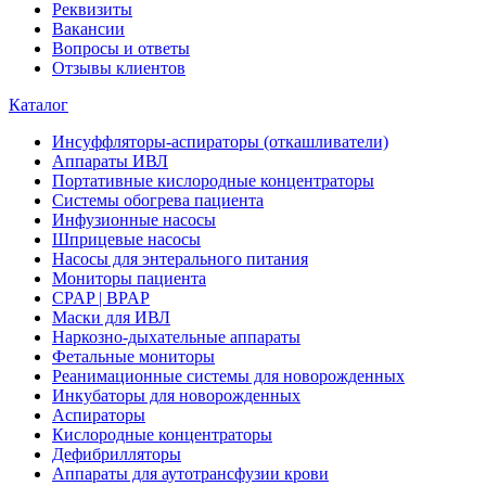
Реквизиты
Вакансии
Вопросы и ответы
Отзывы клиентов
Каталог
Инсуффляторы-аспираторы (откашливатели)
Аппараты ИВЛ
Портативные кислородные концентраторы
Системы обогрева пациента
Инфузионные насосы
Шприцевые насосы
Насосы для энтерального питания
Мониторы пациента
CPAP | BPAP
Маски для ИВЛ
Наркозно-дыхательные аппараты
Фетальные мониторы
Реанимационные системы для новорожденных
Инкубаторы для новорожденных
Аспираторы
Кислородные концентраторы
Дефибрилляторы
Аппараты для аутотрансфузии крови