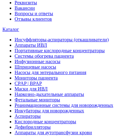
Реквизиты
Вакансии
Вопросы и ответы
Отзывы клиентов
Каталог
Инсуффляторы-аспираторы (откашливатели)
Аппараты ИВЛ
Портативные кислородные концентраторы
Системы обогрева пациента
Инфузионные насосы
Шприцевые насосы
Насосы для энтерального питания
Мониторы пациента
CPAP | BPAP
Маски для ИВЛ
Наркозно-дыхательные аппараты
Фетальные мониторы
Реанимационные системы для новорожденных
Инкубаторы для новорожденных
Аспираторы
Кислородные концентраторы
Дефибрилляторы
Аппараты для аутотрансфузии крови