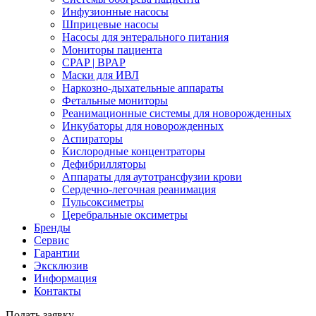
Инфузионные насосы
Шприцевые насосы
Насосы для энтерального питания
Мониторы пациента
CPAP | BPAP
Маски для ИВЛ
Наркозно-дыхательные аппараты
Фетальные мониторы
Реанимационные системы для новорожденных
Инкубаторы для новорожденных
Аспираторы
Кислородные концентраторы
Дефибрилляторы
Аппараты для аутотрансфузии крови
Сердечно-легочная реанимация
Пульсоксиметры
Церебральные оксиметры
Бренды
Сервис
Гарантии
Эксклюзив
Информация
Контакты
Подать заявку