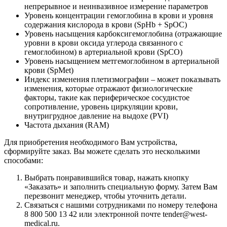
непрерывное и неинвазивное измерение параметров
Уровень концентрации гемоглобина в крови и уровня
содержания кислорода в крови (SpHb + SpOC)
Уровень насыщения карбоксигемоглобина (отражающие
уровни в крови оксида углерода связанного с
гемоглобином) в артериальной крови (SpCO)
Уровень насыщением метгемоглобином в артериальной
крови (SpMet)
Индекс изменения плетизмографии – может показывать
изменения, которые отражают физиологические
факторы, такие как периферическое сосудистое
сопротивление, уровень циркуляции крови,
внутригрудное давление на выдохе (PVI)
Частота дыхания (RAM)
Для приобретения необходимого Вам устройства,
сформируйте заказ. Вы можете сделать это несколькими
способами:
Выбрать понравившийся товар, нажать кнопку
«Заказать» и заполнить специальную форму. Затем Вам
перезвонит менеджер, чтобы уточнить детали.
Связаться с нашими сотрудниками по номеру телефона
8 800 500 13 42 или электронной почте tender@west-
medical.ru.