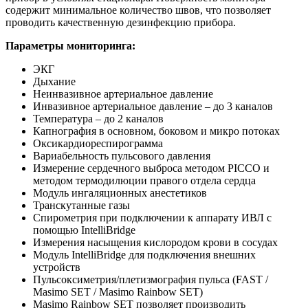
содержит минимальное количество швов, что позволяет
проводить качественную дезинфекцию прибора.
Параметры мониторинга:
ЭКГ
Дыхание
Неинвазивное артериальное давление
Инвазивное артериальное давление – до 3 каналов
Температура – до 2 каналов
Капнография в основном, боковом и микро потоках
Оксикардиореспирограмма
Вариабельность пульсового давления
Измерение сердечного выброса методом PICCO и
методом термодилюции правого отдела сердца
Модуль ингаляционных анестетиков
Транскутанные газы
Спирометрия при подключении к аппарату ИВЛ с
помощью IntelliBridge
Измерения насыщения кислородом крови в сосудах
Модуль IntelliBridge для подключения внешних
устройств
Пульсоксиметрия/плетизмография пульса (FAST /
Masimo SET / Masimo Rainbow SET)
Masimo Rainbow SET позволяет производить