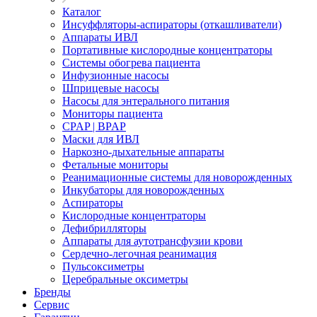
Каталог
Инсуффляторы-аспираторы (откашливатели)
Аппараты ИВЛ
Портативные кислородные концентраторы
Системы обогрева пациента
Инфузионные насосы
Шприцевые насосы
Насосы для энтерального питания
Мониторы пациента
CPAP | BPAP
Маски для ИВЛ
Наркозно-дыхательные аппараты
Фетальные мониторы
Реанимационные системы для новорожденных
Инкубаторы для новорожденных
Аспираторы
Кислородные концентраторы
Дефибрилляторы
Аппараты для аутотрансфузии крови
Сердечно-легочная реанимация
Пульсоксиметры
Церебральные оксиметры
Бренды
Сервис