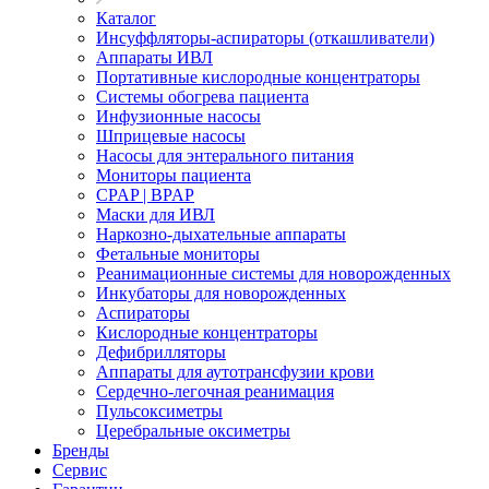
Каталог
Инсуффляторы-аспираторы (откашливатели)
Аппараты ИВЛ
Портативные кислородные концентраторы
Системы обогрева пациента
Инфузионные насосы
Шприцевые насосы
Насосы для энтерального питания
Мониторы пациента
CPAP | BPAP
Маски для ИВЛ
Наркозно-дыхательные аппараты
Фетальные мониторы
Реанимационные системы для новорожденных
Инкубаторы для новорожденных
Аспираторы
Кислородные концентраторы
Дефибрилляторы
Аппараты для аутотрансфузии крови
Сердечно-легочная реанимация
Пульсоксиметры
Церебральные оксиметры
Бренды
Сервис