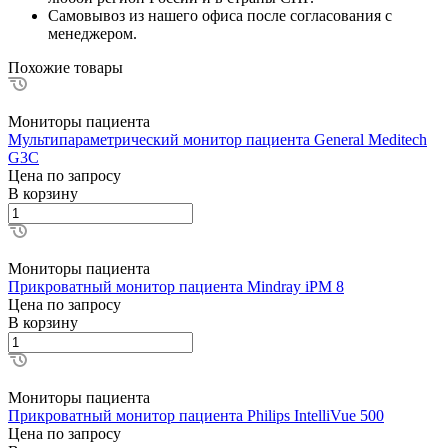
Самовывоз из нашего офиса после согласования с
менеджером.
Похожие товары
Мониторы пациента
Мультипараметрический монитор пациента General Meditech
G3C
Цена по зап
р
осу
В корзину
Мониторы пациента
Прикроватный монитор пациента Mindray iPM 8
Цена по зап
р
осу
В корзину
Мониторы пациента
Прикроватный монитор пациента Philips IntelliVue 500
Цена по зап
р
осу