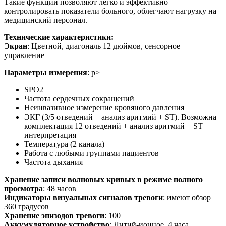
Такие функции позволяют легко и эффективно
контролировать показатели больного, облегчают нагрузку на
медицинский персонал.
Технические характеристики:
Экран
: Цветной, диагональ 12 дюймов, сенсорное
управление
Параметры измерения
: p>
SPO2
Частота сердечных сокращений
Неинвазивное измерение кровяного давления
ЭКГ (3/5 отведений + анализ аритмий + ST). Возможна
комплектация 12 отведений + анализ аритмий + ST +
интерпретация
Температура (2 канала)
Работа с любыми группами пациентов
Частота дыхания
Хранение записи волновых кривых в режиме полного
просмотра
: 48 часов
Индикаторы визуальных сигналов тревоги
: имеют обзор
360 градусов
Хранение эпизодов тревоги
: 100
Аккумуляторное устройство
: Литий-ионное, 4 часа