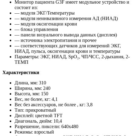
Монитор пациента G3F имеет модульное устройство и
состоит из:
— модуля ЭКГ/Температуры
— модуля неинвазивного измерения АД (НИАД)
— модуля оксигенации крови
— блока управления
— панели визуального вывода данных (дисплея)
— источника электропитания и прочее
— соответствующих датчиков для измерений ЭКГ,
НИАД, пульса, оксигенации крови и температуры
Параметры: ЭКГ, НИАД, SpO₂, ЧП/ЧСС, 2-дыхания, 2-
ТЕМП
Характеристики
Длина, мм: 310
Ширина, мм: 240
Высота, мм: 150
Вес, не более, кг: 4,1
Вес без аксессуаров, не более , кг: 3,8
Тип: прикроватный
Дисплей: цветной TFT
Диагональ, дюйм: 10,4
Разрешение, пиксели: 640х480
Режимы: взрослый