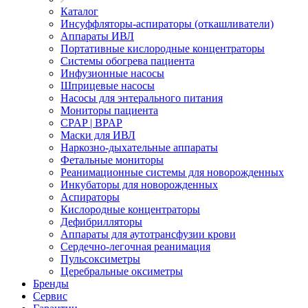
Каталог
Инсуффляторы-аспираторы (откашливатели)
Аппараты ИВЛ
Портативные кислородные концентраторы
Системы обогрева пациента
Инфузионные насосы
Шприцевые насосы
Насосы для энтерального питания
Мониторы пациента
CPAP | BPAP
Маски для ИВЛ
Наркозно-дыхательные аппараты
Фетальные мониторы
Реанимационные системы для новорожденных
Инкубаторы для новорожденных
Аспираторы
Кислородные концентраторы
Дефибрилляторы
Аппараты для аутотрансфузии крови
Сердечно-легочная реанимация
Пульсоксиметры
Церебральные оксиметры
Бренды
Сервис