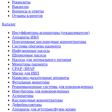
Реквизиты
Вакансии
Вопросы и ответы
Отзывы клиентов
Каталог
Инсуффляторы-аспираторы (откашливатели)
Аппараты ИВЛ
Портативные кислородные концентраторы
Системы обогрева пациента
Инфузионные насосы
Шприцевые насосы
Насосы для энтерального питания
Мониторы пациента
CPAP | BPAP
Маски для ИВЛ
Наркозно-дыхательные аппараты
Фетальные мониторы
Реанимационные системы для новорожденных
Инкубаторы для новорожденных
Аспираторы
Кислородные концентраторы
Дефибрилляторы
Аппараты для аутотрансфузии крови