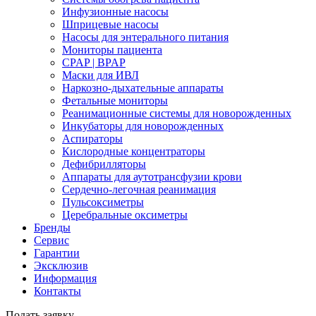
Инфузионные насосы
Шприцевые насосы
Насосы для энтерального питания
Мониторы пациента
CPAP | BPAP
Маски для ИВЛ
Наркозно-дыхательные аппараты
Фетальные мониторы
Реанимационные системы для новорожденных
Инкубаторы для новорожденных
Аспираторы
Кислородные концентраторы
Дефибрилляторы
Аппараты для аутотрансфузии крови
Сердечно-легочная реанимация
Пульсоксиметры
Церебральные оксиметры
Бренды
Сервис
Гарантии
Эксклюзив
Информация
Контакты
Подать заявку