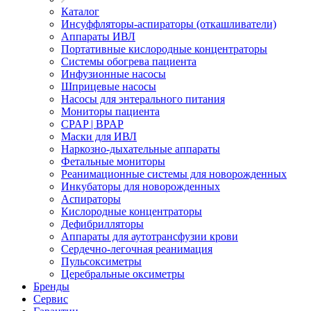
Каталог
Инсуффляторы-аспираторы (откашливатели)
Аппараты ИВЛ
Портативные кислородные концентраторы
Системы обогрева пациента
Инфузионные насосы
Шприцевые насосы
Насосы для энтерального питания
Мониторы пациента
CPAP | BPAP
Маски для ИВЛ
Наркозно-дыхательные аппараты
Фетальные мониторы
Реанимационные системы для новорожденных
Инкубаторы для новорожденных
Аспираторы
Кислородные концентраторы
Дефибрилляторы
Аппараты для аутотрансфузии крови
Сердечно-легочная реанимация
Пульсоксиметры
Церебральные оксиметры
Бренды
Сервис