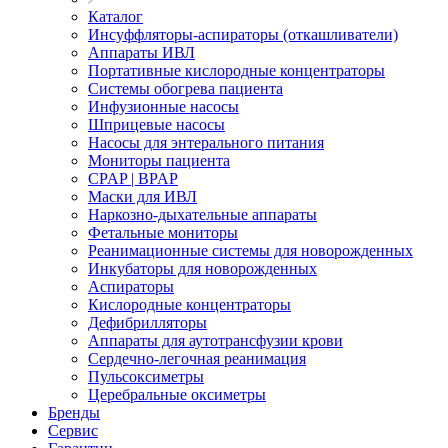
Каталог
Инсуффляторы-аспираторы (откашливатели)
Аппараты ИВЛ
Портативные кислородные концентраторы
Системы обогрева пациента
Инфузионные насосы
Шприцевые насосы
Насосы для энтерального питания
Мониторы пациента
CPAP | BPAP
Маски для ИВЛ
Наркозно-дыхательные аппараты
Фетальные мониторы
Реанимационные системы для новорожденных
Инкубаторы для новорожденных
Аспираторы
Кислородные концентраторы
Дефибрилляторы
Аппараты для аутотрансфузии крови
Сердечно-легочная реанимация
Пульсоксиметры
Церебральные оксиметры
Бренды
Сервис