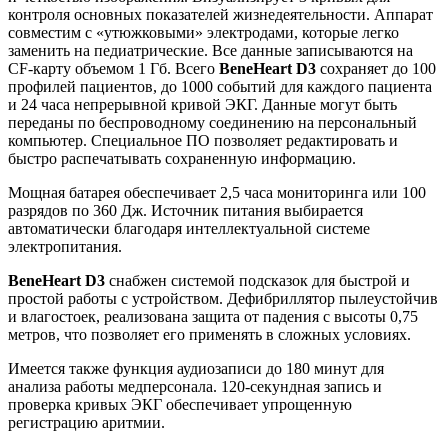
контроля основных показателей жизнедеятельности. Аппарат
совместим с «утюжковыми» электродами, которые легко
заменить на педиатрические. Все данные записываются на
CF-карту объемом 1 Гб. Всего
BeneHeart D3
сохраняет до 100
профилей пациентов, до 1000 событий для каждого пациента
и 24 часа непрерывной кривой ЭКГ. Данные могут быть
переданы по беспроводному соединению на персональный
компьютер. Специальное ПО позволяет редактировать и
быстро распечатывать сохраненную информацию.
Мощная батарея обеспечивает 2,5 часа мониторинга или 100
разрядов по 360 Дж. Источник питания выбирается
автоматически благодаря интеллектуальной системе
электропитания.
BeneHeart D3
снабжен системой подсказок для быстрой и
простой работы с устройством. Дефибриллятор пылеустойчив
и влагостоек, реализована защита от падения с высоты 0,75
метров, что позволяет его применять в сложных условиях.
Имеется также функция аудиозаписи до 180 минут для
анализа работы медперсонала. 120-секундная запись и
проверка кривых ЭКГ обеспечивает упрощенную
регистрацию аритмии.