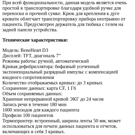
При всей функциональности, данная модель является очень
простой в транспортировке благодаря удобной ручке для
переноски и прочной сумке. Крюк для крепления к дуге
кровати облегчает транспортировку прибора неотрывно от
пациента. Предусмотрен держатель для тюбика с гелем на
задней панели устройства.
Технические характеристики:
Модель: BeneHeart D3
Дисплей: TFT, диагональ 7”
Режимы работы: ручной, автоматический
Кривая дефибриллятора: бифазный усеченный
экспоненциальный разрядный импульс с компенсацией
входного сопротивления
Количество отображаемых кривых: до 3 кривых
Сохранение данных: карта CF, 1 Гб
Объем сохраняемых данных:
Хранение непрерывной кривой ЭКГ до 24 часов
Запись речи в течение 180 мин
1000 эпизодов для каждого пациента
Профили 100 пациентов
Термопринтер: встроенный, ширина ленты 50 мм, может
использоваться для печати данных пациента и отчетов,
включающих в себя 3 кривых.