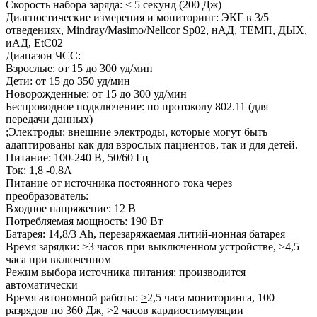
Скорость набора заряда: < 5 секунд (200 Дж)
Диагностические измерения и мониторинг: ЭКГ в 3/5
отведениях, Mindray/Masimo/Nellcor Sp02, нАД, ТЕМП, ДЫХ,
иАД, EtC02
Диапазон ЧСС:
Взрослые: от 15 до 300 уд/мин
Дети: от 15 до 350 уд/мин
Новорожденные: от 15 до 300 уд/мин
Беспроводное подключение: по протоколу 802.11 (для
передачи данных)
;Электроды: внешние электроды, которые могут быть
адаптированы как для взрослых пациентов, так и для детей.
Питание: 100-240 В, 50/60 Гц
Ток: 1,8 -0,8А
Питание от источника постоянного тока через
преобразователь:
Входное напряжение: 12 В
Потребляемая мощность: 190 Вт
Батарея: 14,8/3 Аh, перезаряжаемая литий-ионная батарея
Время зарядки: >3 часов при выключенном устройстве, >4,5
часа при включенном
Режим выбора источника питания: производится
автоматически
Время автономной работы:
>
2,5 часа мониторинга, 100
разрядов по 360 Дж, >2 часов кардиостимуляции