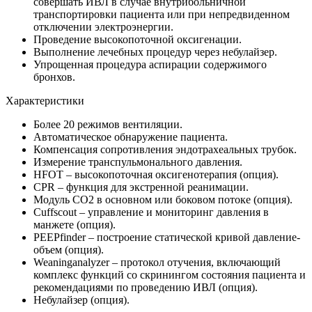
совершать ИВЛ в случае внутрибольничной
транспортировки пациента или при непредвиденном
отключении электроэнергии.
Проведение высокопоточной оксигенации.
Выполнение лечебных процедур через небулайзер.
Упрощенная процедура аспирации содержимого
бронхов.
Характеристики
Более 20 режимов вентиляции.
Автоматическое обнаружение пациента.
Компенсация сопротивления эндотрахеальных трубок.
Измерение транспульмонального давления.
HFOT – высокопоточная оксигенотерапия (опция).
CPR – функция для экстренной реанимации.
Модуль CO2 в основном или боковом потоке (опция).
Cuffscout – управление и мониторинг давления в
манжете (опция).
PEEPfinder – построение статической кривой давление-
объем (опция).
Weaninganalyzer – протокол отучения, включающий
комплекс функций со скринингом состояния пациента и
рекомендациями по проведению ИВЛ (опция).
Небулайзер (опция).