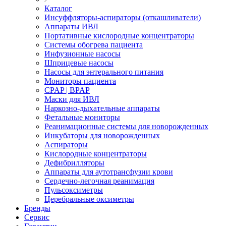
Каталог
Инсуффляторы-аспираторы (откашливатели)
Аппараты ИВЛ
Портативные кислородные концентраторы
Системы обогрева пациента
Инфузионные насосы
Шприцевые насосы
Насосы для энтерального питания
Мониторы пациента
CPAP | BPAP
Маски для ИВЛ
Наркозно-дыхательные аппараты
Фетальные мониторы
Реанимационные системы для новорожденных
Инкубаторы для новорожденных
Аспираторы
Кислородные концентраторы
Дефибрилляторы
Аппараты для аутотрансфузии крови
Сердечно-легочная реанимация
Пульсоксиметры
Церебральные оксиметры
Бренды
Сервис