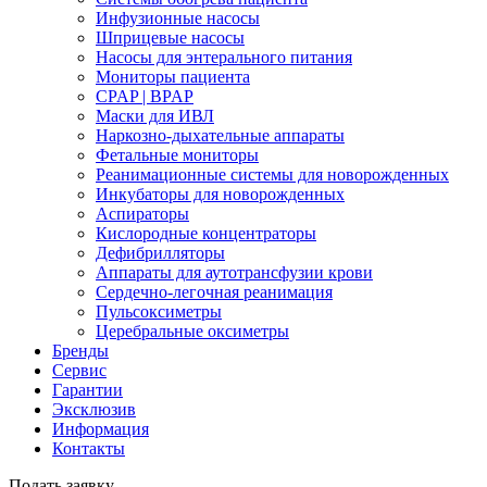
Инфузионные насосы
Шприцевые насосы
Насосы для энтерального питания
Мониторы пациента
CPAP | BPAP
Маски для ИВЛ
Наркозно-дыхательные аппараты
Фетальные мониторы
Реанимационные системы для новорожденных
Инкубаторы для новорожденных
Аспираторы
Кислородные концентраторы
Дефибрилляторы
Аппараты для аутотрансфузии крови
Сердечно-легочная реанимация
Пульсоксиметры
Церебральные оксиметры
Бренды
Сервис
Гарантии
Эксклюзив
Информация
Контакты
Подать заявку