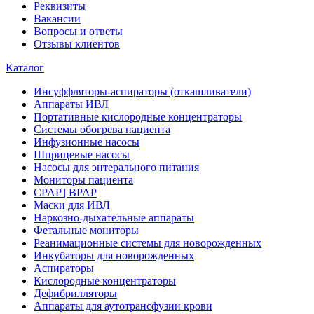
Реквизиты
Вакансии
Вопросы и ответы
Отзывы клиентов
Каталог
Инсуффляторы-аспираторы (откашливатели)
Аппараты ИВЛ
Портативные кислородные концентраторы
Системы обогрева пациента
Инфузионные насосы
Шприцевые насосы
Насосы для энтерального питания
Мониторы пациента
CPAP | BPAP
Маски для ИВЛ
Наркозно-дыхательные аппараты
Фетальные мониторы
Реанимационные системы для новорожденных
Инкубаторы для новорожденных
Аспираторы
Кислородные концентраторы
Дефибрилляторы
Аппараты для аутотрансфузии крови