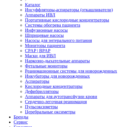
Каталог
Инсуффляторы-аспираторы (откашливатели)
Аппараты ИВЛ
Портативные кислородные концентраторы
Системы обогрева пациента
Инфузионные насосы
Шприцевые насосы
Насосы для энтерального питания
Мониторы пациента
CPAP | BPAP
Маски для ИВЛ
Наркозно-дыхательные аппараты
Фетальные мониторы
Реанимационные системы для новорожденных
Инкубаторы для новорожденных
Аспираторы
Кислородные концентраторы
Дефибрилляторы
Аппараты для аутотрансфузии крови
Сердечно-легочная реанимация
Пульсоксиметры
Церебральные оксиметры
Бренды
Сервис